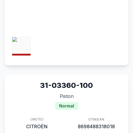
31-03360-100
Piston
Normal
ÜRETICI
GTIN/EAN
CITROËN
8698488318018