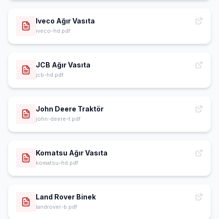
Iveco Ağır Vasıta
iveco-hd.pdf
JCB Ağır Vasıta
jcb-hd.pdf
John Deere Traktör
john-deere-t.pdf
Komatsu Ağır Vasıta
komatsu-hd.pdf
Land Rover Binek
landrover-b.pdf