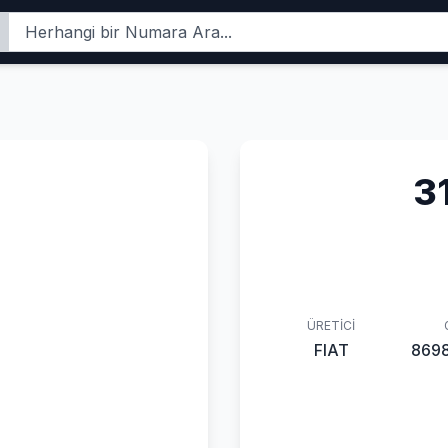
3
ÜRETICI
FIAT
869