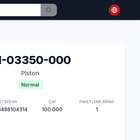
1-03350-000
Piston
Normal
GTIN/EAN
ÇAP
PAKETLEME BIRIMI
8488104314
100.000
1