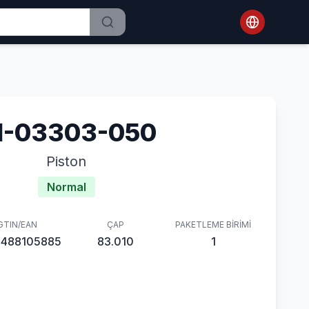
1-03303-050
Piston
Normal
GTIN/EAN
ÇAP
PAKETLEME BIRIMI
8488105885
83.010
1