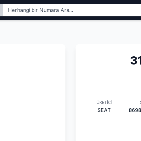
3
ÜRETICI
SEAT
869