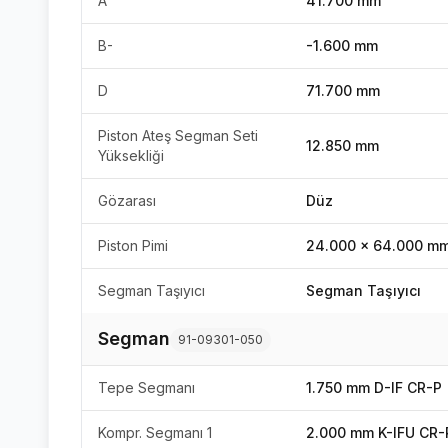
A
41.700 mm
B-
-1.600 mm
D
71.700 mm
Piston Ateş Segman Seti
12.850 mm
Yüksekliği
Gözarası
Düz
Piston Pimi
24.000 x 64.000 m
Segman Taşıyıcı
Segman Taşıyıcı
Segman
91-09301-050
Tepe Segmanı
1.750 mm D-IF CR-P
Kompr. Segmanı 1
2.000 mm K-IFU CR-