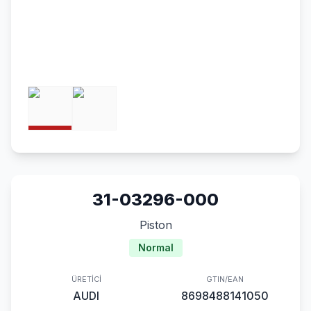
31-03296-000
Piston
Normal
ÜRETICI
GTIN/EAN
AUDI
8698488141050