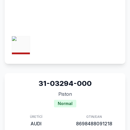
31-03294-000
Piston
Normal
ÜRETICI
GTIN/EAN
AUDI
8698488091218