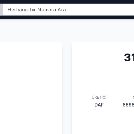
3
ÜRETICI
DAF
869