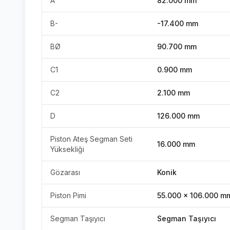
A
82.000 mm
B-
-17.400 mm
BØ
90.700 mm
C1
0.900 mm
C2
2.100 mm
D
126.000 mm
Piston Ateş Segman Seti
16.000 mm
Yüksekliği
Gözarası
Konik
Piston Pimi
55.000 x 106.000 m
Segman Taşıyıcı
Segman Taşıyıcı