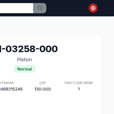
1-03258-000
Piston
Normal
GTIN/EAN
ÇAP
PAKETLEME BIRIMI
8488315246
130.000
1