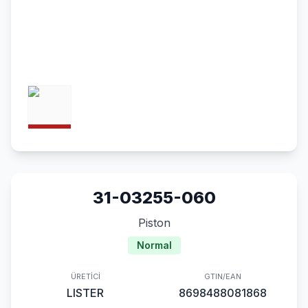
31-03255-060
Piston
Normal
ÜRETICI
GTIN/EAN
LISTER
8698488081868