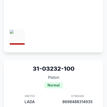
31-03232-100
Piston
Normal
ÜRETICI
GTIN/EAN
LADA
8698488314935