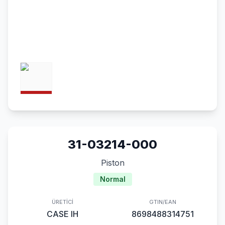
31-03214-000
Piston
Normal
ÜRETICI
GTIN/EAN
CASE IH
8698488314751