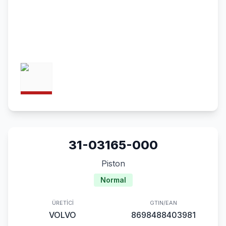
31-03165-000
Piston
Normal
ÜRETICI
GTIN/EAN
VOLVO
8698488403981