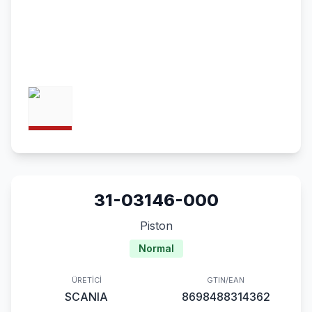
31-03146-000
Piston
Normal
ÜRETICI
GTIN/EAN
SCANIA
8698488314362