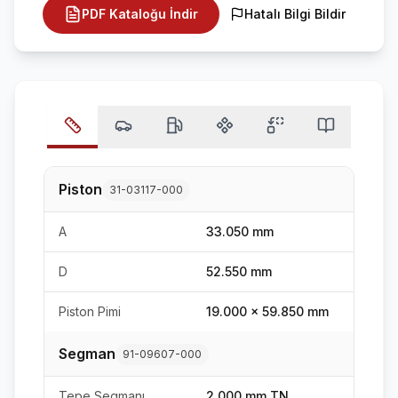
PDF Kataloğu İndir
Hatalı Bilgi Bildir
Piston
31-03117-000
A
33.050 mm
D
52.550 mm
Piston Pimi
19.000 x 59.850 mm
Segman
91-09607-000
Tepe Segmanı
2.000 mm TN