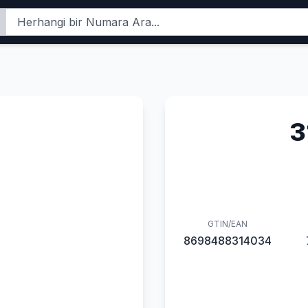
3
GTIN/EAN
8698488314034