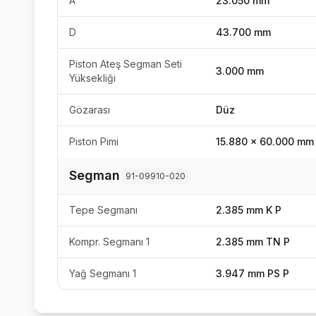
A
23.050 mm
D
43.700 mm
Piston Ateş Segman Seti
3.000 mm
Yüksekliği
Gözarası
Düz
Piston Pimi
15.880 x 60.000 mm
Segman
91-09910-020
Tepe Segmanı
2.385 mm K P
Kompr. Segmanı 1
2.385 mm TN P
Yağ Segmanı 1
3.947 mm PS P