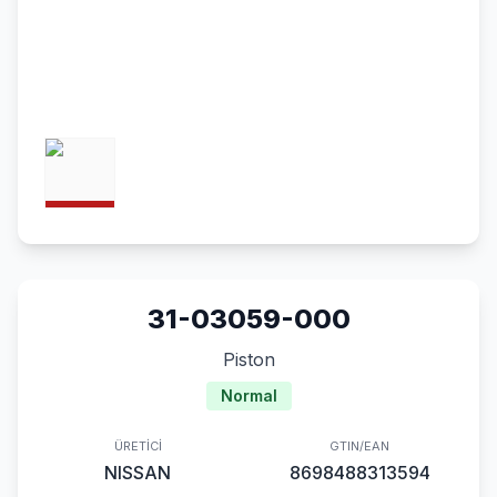
31-03059-000
Piston
Normal
ÜRETICI
GTIN/EAN
NISSAN
8698488313594