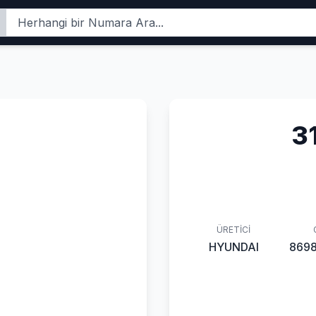
3
ÜRETICI
HYUNDAI
869