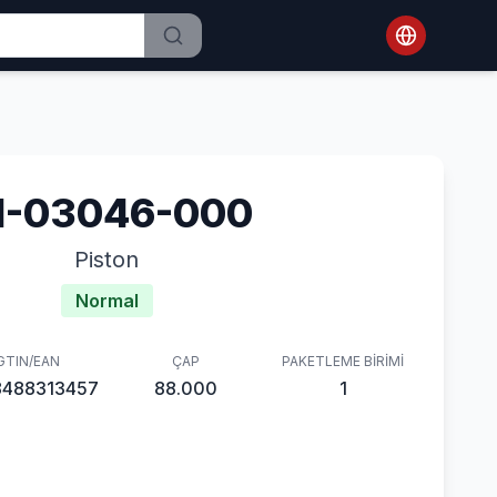
1-03046-000
Piston
Normal
GTIN/EAN
ÇAP
PAKETLEME BIRIMI
8488313457
88.000
1