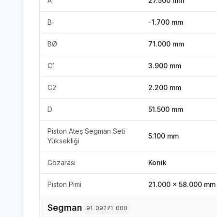
A
27.500 mm
B-
-1.700 mm
BØ
71.000 mm
C1
3.900 mm
C2
2.200 mm
D
51.500 mm
Piston Ateş Segman Seti
5.100 mm
Yüksekliği
Gözarası
Konik
Piston Pimi
21.000 x 58.000 mm
Segman
91-09271-000