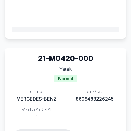
21-M0420-000
Yatak
Normal
ÜRETICI
GTIN/EAN
MERCEDES-BENZ
8698488226245
PAKETLEME BIRIMI
1