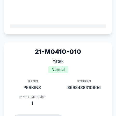
21-M0410-010
Yatak
Normal
ÜRETICI
GTIN/EAN
PERKINS
8698488310906
PAKETLEME BIRIMI
1