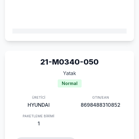
21-M0340-050
Yatak
Normal
ÜRETICI
GTIN/EAN
HYUNDAI
8698488310852
PAKETLEME BIRIMI
1