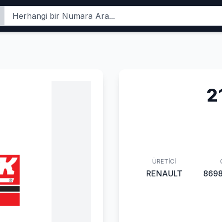
2
ÜRETICI
RENAULT
869