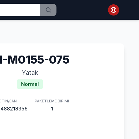
1-M0155-075
Yatak
Normal
GTIN/EAN
PAKETLEME BIRIMI
8488218356
1