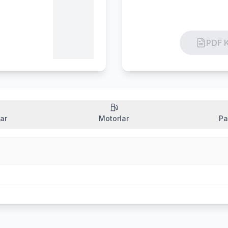
PDF K
ar
Motorlar
Pa