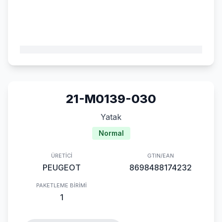
21-M0139-030
Yatak
Normal
ÜRETICI
GTIN/EAN
PEUGEOT
8698488174232
PAKETLEME BIRIMI
1