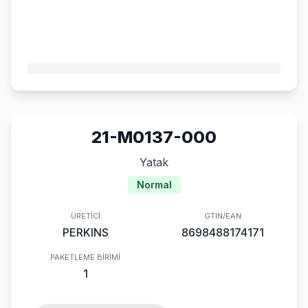
21-M0137-000
Yatak
Normal
ÜRETICI
GTIN/EAN
PERKINS
8698488174171
PAKETLEME BIRIMI
1