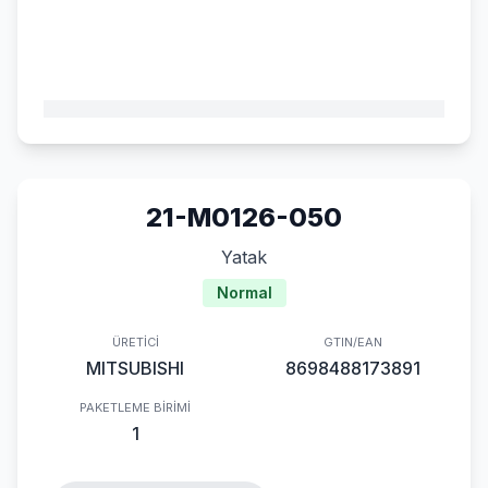
21-M0126-050
Yatak
Normal
ÜRETICI
GTIN/EAN
MITSUBISHI
8698488173891
PAKETLEME BIRIMI
1