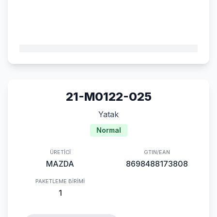
21-M0122-025
Yatak
Normal
ÜRETICI
GTIN/EAN
MAZDA
8698488173808
PAKETLEME BIRIMI
1