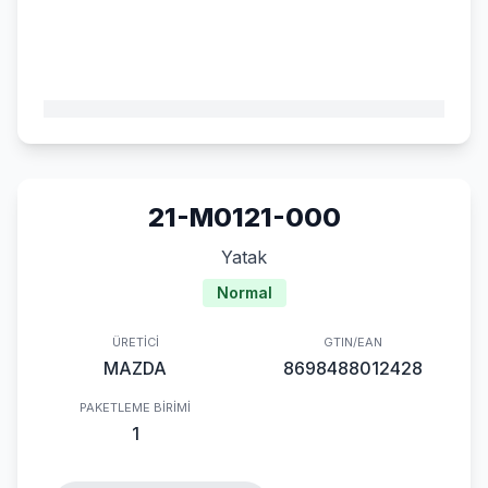
21-M0121-000
Yatak
Normal
ÜRETICI
GTIN/EAN
MAZDA
8698488012428
PAKETLEME BIRIMI
1