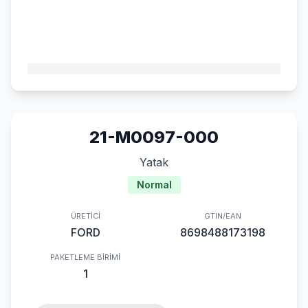
21-M0097-000
Yatak
Normal
ÜRETICI
GTIN/EAN
FORD
8698488173198
PAKETLEME BIRIMI
1