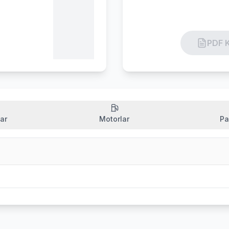
PDF K
ar
Motorlar
Pa