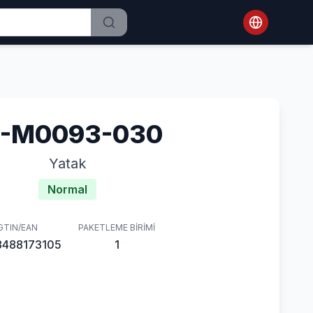
1-M0093-030
Yatak
Normal
GTIN/EAN
PAKETLEME BIRIMI
8488173105
1