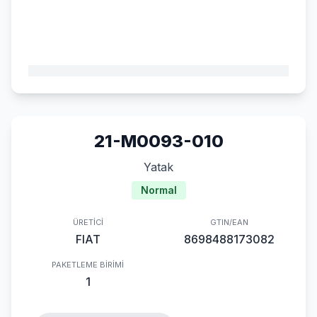
21-M0093-010
Yatak
Normal
ÜRETICI
GTIN/EAN
FIAT
8698488173082
PAKETLEME BIRIMI
1