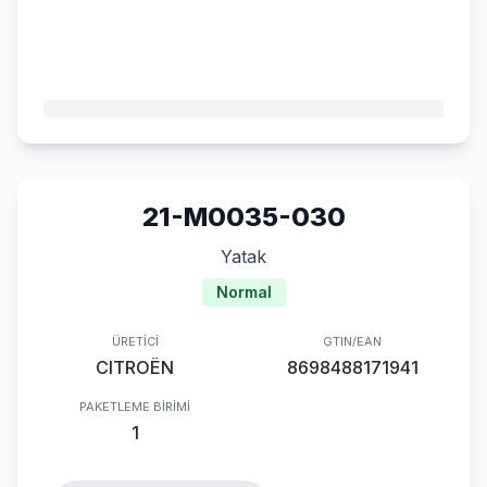
21-M0035-030
Yatak
Normal
ÜRETICI
GTIN/EAN
CITROËN
8698488171941
PAKETLEME BIRIMI
1