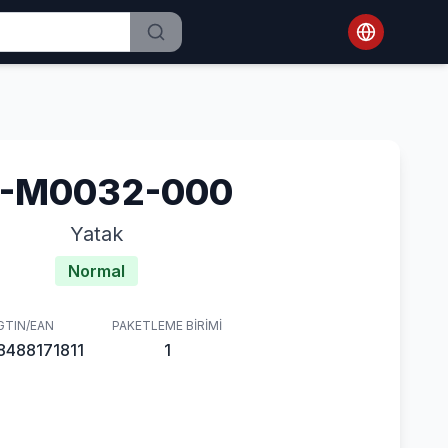
1-M0032-000
Yatak
Normal
GTIN/EAN
PAKETLEME BIRIMI
8488171811
1