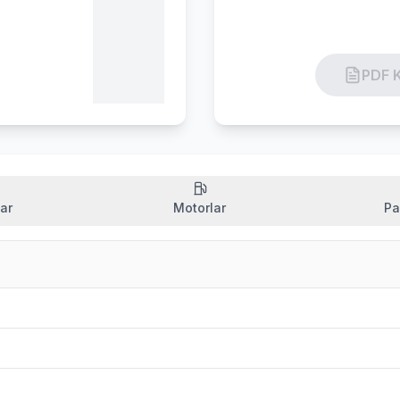
PDF K
ar
Motorlar
Pa