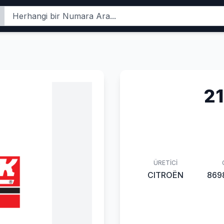
2
ÜRETICI
CITROËN
869