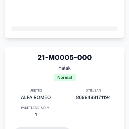
21-M0005-000
Yatak
Normal
ÜRETICI
GTIN/EAN
ALFA ROMEO
8698488171194
PAKETLEME BIRIMI
1